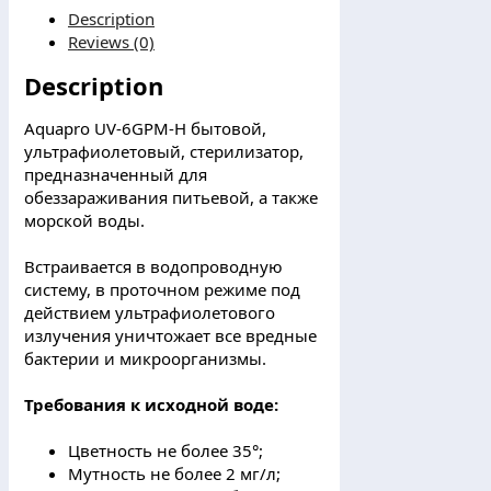
УФ
Description
стерилизатор
Reviews (0)
1,5
Description
м3/
ч
quantity
Aquapro UV-6GPM-H бытовой,
ультрафиолетовый, стерилизатор,
предназначенный для
обеззараживания питьевой, а также
морской воды.
Встраивается в водопроводную
систему, в проточном режиме под
действием ультрафиолетового
излучения уничтожает все вредные
бактерии и микроорганизмы.
Требования к исходной воде:
Цветность не более 35°;
Мутность не более 2 мг/л;