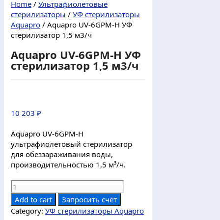
Home
/
Ультрафиолетовые
стерилизаторы
/
УФ стерилизаторы
Aquapro
/ Aquapro UV-6GPM-H УФ
стерилизатор 1,5 м3/ч
Aquapro UV-6GPM-H УФ
стерилизатор 1,5 м3/ч
10 203
₽
Aquapro UV-6GPM-H
ультрафиолетовый стерилизатор
для обеззараживания воды,
производительностью 1,5 м³/ч.
Aquapro
UV-
Add to cart
Запросить счёт
6GPM-
Category:
УФ стерилизаторы Aquapro
H