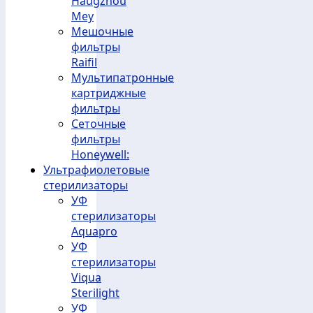
Haugzhou
Mey
Мешочные
фильтры
Raifil
Мультипатронные
картриджные
фильтры
Сеточные
фильтры
Honeywell:
Ультрафиолетовые
стерилизаторы
УФ
стерилизаторы
Aquapro
УФ
стерилизаторы
Viqua
Sterilight
УФ