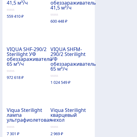
41,5 м³/ч
обеззараживатель
41,5 м³/ч
0
559 410
₽
из
0
600 448
₽
5
из
5
VIQUA SHF-290/2
VIQUA SHFM-
Sterilight УФ
290/2 Sterilight
обеззараживатель
УФ
65 м³/ч
обеззараживатель
65 м³/ч
0
972 618
₽
из
0
1 024 549
₽
5
из
5
Viqua Sterilight
Viqua Sterilight
лампа
кварцевый
ультрафиолетовая
чехол
0
0
7 301
₽
2 969
₽
из
из