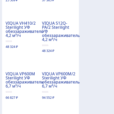
из
из
5
5
VIQUA VH410/2
VIQUA S12Q-
Sterilight УФ
PA/2 Sterilight
обеззараживатель
УФ
4,2 м³/ч
обеззараживатель
4,2 м³/ч
0
48 324
₽
из
0
48 324
₽
5
из
5
VIQUA VP600M
VIQUA VP600M/2
Sterilight УФ
Sterilight УФ
обеззараживатель
обеззараживатель
6,7 м³/ч
6,7 м³/ч
0
0
66 827
₽
94 552
₽
из
из
5
5