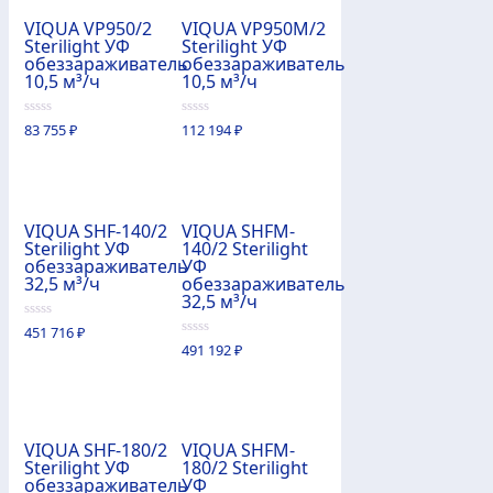
VIQUA VP950/2
VIQUA VP950M/2
Sterilight УФ
Sterilight УФ
обеззараживатель
обеззараживатель
10,5 м³/ч
10,5 м³/ч
0
0
83 755
₽
112 194
₽
из
из
5
5
VIQUA SHF-140/2
VIQUA SHFM-
Sterilight УФ
140/2 Sterilight
обеззараживатель
УФ
32,5 м³/ч
обеззараживатель
32,5 м³/ч
0
451 716
₽
из
0
491 192
₽
5
из
5
VIQUA SHF-180/2
VIQUA SHFM-
Sterilight УФ
180/2 Sterilight
обеззараживатель
УФ