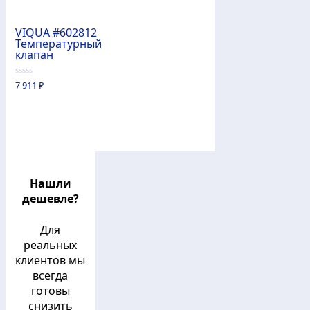
VIQUA #602812
Температурный
клапан
0
7 911
₽
из
5
Нашли
дешевле?
Для
реальных
клиентов мы
всегда
готовы
снизить