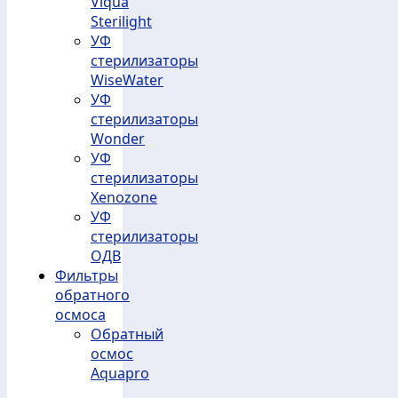
Viqua
Sterilight
УФ
стерилизаторы
WiseWater
УФ
стерилизаторы
Wonder
УФ
стерилизаторы
Xenozone
УФ
стерилизаторы
ОДВ
Фильтры
обратного
осмоса
Обратный
осмос
Aquapro