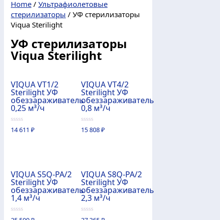
Home
/
Ультрафиолетовые
стерилизаторы
/ УФ стерилизаторы
Viqua Sterilight
УФ стерилизаторы
Viqua Sterilight
VIQUA VT1/2
VIQUA VT4/2
Sterilight УФ
Sterilight УФ
обеззараживатель
обеззараживатель
0,25 м³/ч
0,8 м³/ч
0
0
14 611
₽
15 808
₽
из
из
5
5
VIQUA S5Q-PA/2
VIQUA S8Q-PA/2
Sterilight УФ
Sterilight УФ
обеззараживатель
обеззараживатель
1,4 м³/ч
2,3 м³/ч
0
0
25 509
₽
37 365
₽