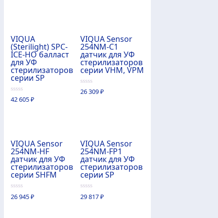
5
5
VIQUA
VIQUA Sensor
(Sterilight) SPC-
254NM-C1
ICE-HO балласт
датчик для УФ
для УФ
стерилизаторов
стерилизаторов
серии VHM, VPM
серии SP
0
26 309
₽
из
0
42 605
₽
5
из
5
VIQUA Sensor
VIQUA Sensor
254NM-HF
254NM-FP1
датчик для УФ
датчик для УФ
стерилизаторов
стерилизаторов
серии SHFM
серии SP
0
0
26 945
₽
29 817
₽
из
из
5
5