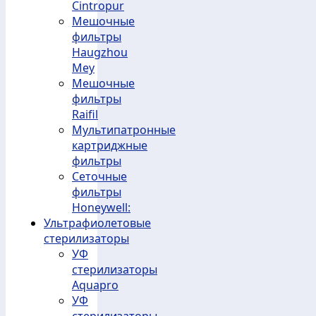
Cintropur
Мешочные
фильтры
Haugzhou
Mey
Мешочные
фильтры
Raifil
Мультипатронные
картриджные
фильтры
Сеточные
фильтры
Honeywell:
Ультрафиолетовые
стерилизаторы
УФ
стерилизаторы
Aquapro
УФ