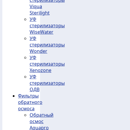
стерилизаторы
Viqua
Sterilight
УФ
стерилизаторы
WiseWater
УФ
стерилизаторы
Wonder
УФ
стерилизаторы
Xenozone
УФ
стерилизаторы
ОДВ
Фильтры
обратного
осмоса
Обратный
осмос
Aquapro