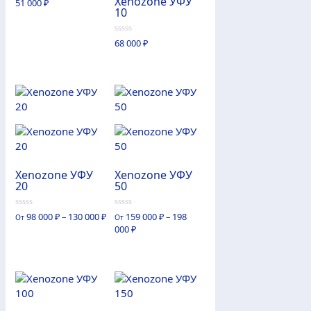
Xenozone УФУ
0
51 000
₽
из
10
5
0
68 000
₽
из
5
Xenozone УФУ
Xenozone УФУ
20
50
0
0
98 000
₽
–
130 000
₽
159 000
₽
–
198
От
От
из
из
000
₽
5
5