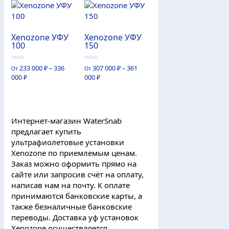
Xenozone УФУ
Xenozone УФУ
100
150
0
0
233 000
₽
–
336
307 000
₽
–
361
От
От
из
из
000
₽
000
₽
5
5
Интернет-магазин WaterSnab
предлагает купить
ультрафиолетовые установки
Xenozone по приемлемым ценам.
Заказ можно оформить прямо на
сайте или запросив счёт на оплату,
написав нам на почту. К оплате
принимаются банковские карты, а
также безналичные банковские
переводы. Доставка уф установок
Xenozone осуществляется