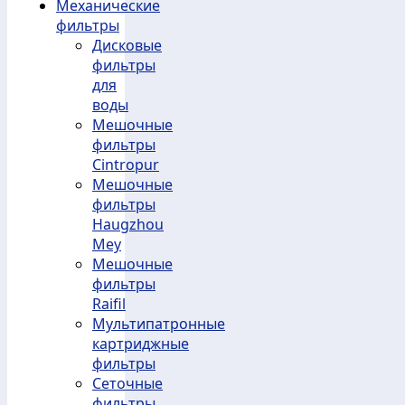
Механические
фильтры
Дисковые
фильтры
для
воды
Мешочные
фильтры
Cintropur
Мешочные
фильтры
Haugzhou
Mey
Мешочные
фильтры
Raifil
Мультипатронные
картриджные
фильтры
Сеточные
фильтры