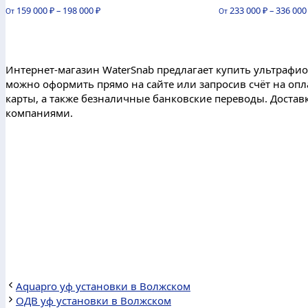
0
0
159 000
₽
–
198 000
₽
233 000
₽
–
336 00
От
От
из
из
5
5
Интернет-магазин WaterSnab предлагает купить ультрафи
можно оформить прямо на сайте или запросив счёт на опла
карты, а также безналичные банковские переводы. Достав
компаниями.
Пункт выдачи ТК Деловые линии находится по адресу:
Aquapro уф установки в Волжском
ОДВ уф установки в Волжском