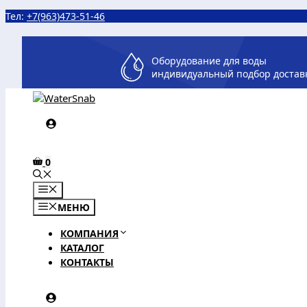
Перейти
Тел:
+7(963)473-51-46
к
содержимому
Оборудование для воды
индивидуальный подбор достав
0
МЕНЮ
МЕНЮ
КОМПАНИЯ
КАТАЛОГ
КОНТАКТЫ