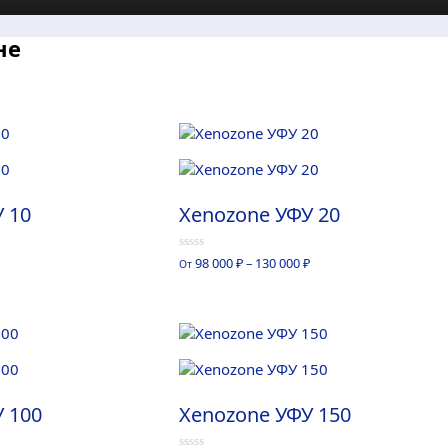
не
 10
Xenozone УФУ 20
0
98 000
₽
–
130 000
₽
От
из
5
 100
Xenozone УФУ 150