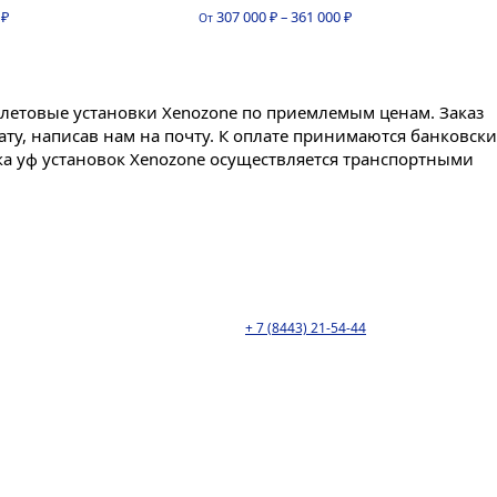
0
0
₽
307 000
₽
–
361 000
₽
От
из
5
олетовые установки Xenozone по приемлемым ценам. Заказ
ту, написав нам на почту. К оплате принимаются банковски
ка уф установок Xenozone осуществляется транспортными
 г. Волжский, ул. Пушкина 117Г. тел:
+ 7 (8443) 21-54-44
.