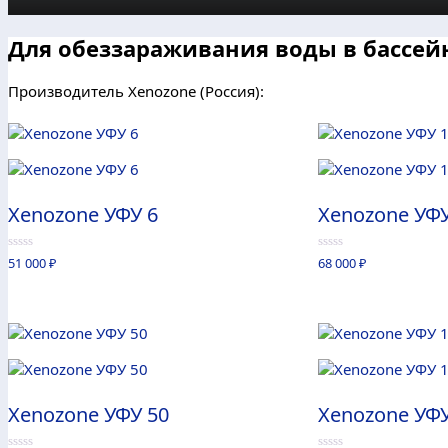
Для обеззараживания воды в бассей
Производитель Xenozone (Россия):
Xenozone УФУ 6
Xenozone УФУ
0
0
51 000
₽
68 000
₽
из
из
5
5
Xenozone УФУ 50
Xenozone УФУ