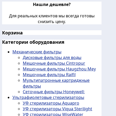
Нашли дешевле?
Для реальных клиентов мы всегда готовы
снизить цену.
Корзина
Категории оборудования
Механические фильтры
Дисковые фильтры для воды
Мешочные фильтры Cintropur
Мешочные фильтры Haugzhou Mey
Мешочные фильтры Raifil
Мультипатронные картриджные
фильтры
Сеточные фильтры Honeywell:
Ультрафиолетовые стерилизаторы
УФ стерилизаторы Aquapro
УФ стерилизаторы Viqua Sterilight
УФ стерилизаторы WiseWater