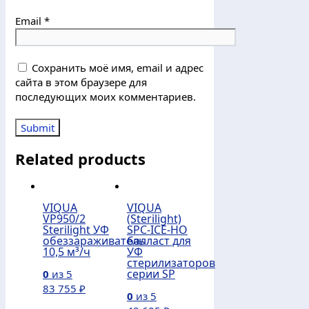
Email
*
Сохранить моё имя, email и адрес
сайта в этом браузере для
последующих моих комментариев.
Related products
VIQUA
VIQUA
VP950/2
(Sterilight)
Sterilight УФ
SPC-ICE-HO
обеззараживатель
балласт для
10,5 м³/ч
УФ
стерилизаторов
серии SP
0
из 5
83 755
₽
0
из 5