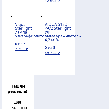
42 605
₽
Viqua
VIQUA S12Q-
Sterilight
PA/2 Sterilight
лампа
УФ
ультрафиолетовая
обеззараживатель
4,2 м³/ч
0
из 5
0
из 5
7 301
₽
48 324
₽
Нашли
дешевле?
Для
реальных