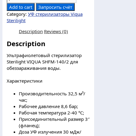
SHFM-
Add to cart
Запросить счёт
140/2
Category:
УФ стерилизаторы Viqua
Sterilight
Sterilight
УФ
обеззараживатель
Description
Reviews (0)
32,5
Description
м³/
ч
quantity
Ультрафиолетовый стерилизатор
Sterilight VIQUA SHFM-140/2 для
обеззараживания воды.
Характеристики
Производительность 32,5 м³/
час;
Рабочее давление 8,6 бар;
Рабочая температура 2-40 °С;
Присоединительный размер 3″
(фланец);
Доза УФ излучения 30 мДж/