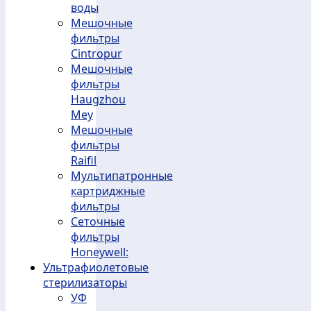
воды
Мешочные
фильтры
Cintropur
Мешочные
фильтры
Haugzhou
Mey
Мешочные
фильтры
Raifil
Мультипатронные
картриджные
фильтры
Сеточные
фильтры
Honeywell:
Ультрафиолетовые
стерилизаторы
УФ