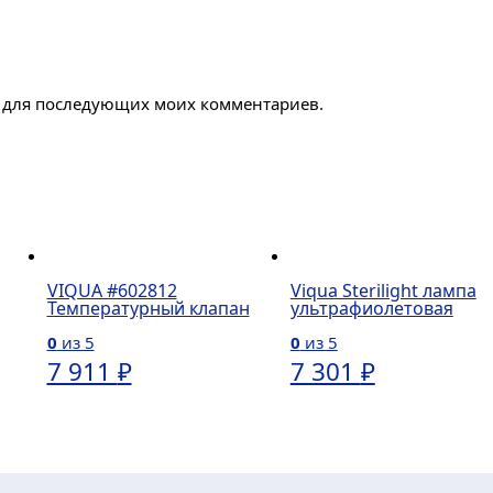
ре для последующих моих комментариев.
VIQUA #602812
Viqua Sterilight лампа
Температурный клапан
ультрафиолетовая
0
из 5
0
из 5
7 911
₽
7 301
₽