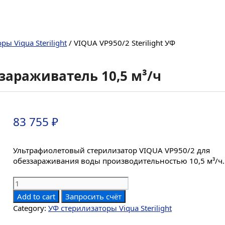
ы Viqua Sterilight
/ VIQUA VP950/2 Sterilight УФ
ззараживатель 10,5 м³/ч
83 755
₽
Ультрафиолетовый стерилизатор VIQUA VP950/2 для
обеззараживания воды производительностью 10,5 м³/ч.
VIQUA
VP950/2
Add to cart
Запросить счёт
Sterilight
Category:
УФ стерилизаторы Viqua Sterilight
УФ
обеззараживатель