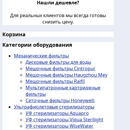
Нашли дешевле?
Для реальных клиентов мы всегда готовы
снизить цену.
Корзина
Категории оборудования
Механические фильтры
Дисковые фильтры для воды
Мешочные фильтры Cintropur
Мешочные фильтры Haugzhou Mey
Мешочные фильтры Raifil
Мультипатронные картриджные
фильтры
Сеточные фильтры Honeywell:
Ультрафиолетовые стерилизаторы
УФ стерилизаторы Aquapro
УФ стерилизаторы Viqua Sterilight
УФ стерилизаторы WiseWater