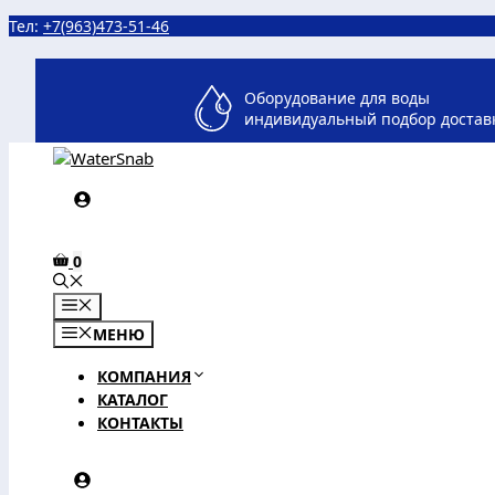
Перейти
Тел:
+7(963)473-51-46
к
содержимому
Оборудование для воды
индивидуальный подбор достав
0
МЕНЮ
МЕНЮ
КОМПАНИЯ
КАТАЛОГ
КОНТАКТЫ