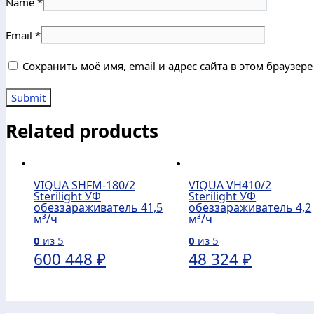
Name
*
Email
*
Сохранить моё имя, email и адрес сайта в этом браузе
Related products
VIQUA SHFM-180/2
VIQUA VH410/2
Sterilight УФ
Sterilight УФ
обеззараживатель 41,5
обеззараживатель 4,2
м³/ч
м³/ч
0
из 5
0
из 5
600 448
₽
48 324
₽