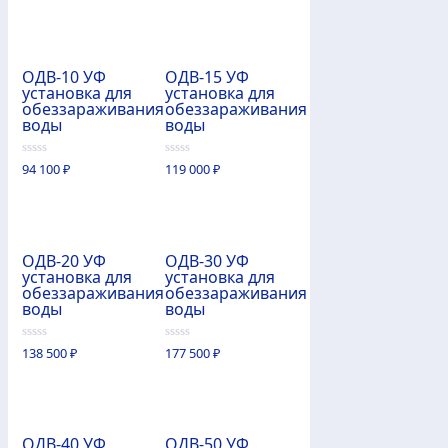
5
ОДВ-10 УФ
ОДВ-15 УФ
установка для
установка для
обеззараживания
обеззараживания
воды
воды
0
0
94 100
₽
119 000
₽
из
из
5
5
ОДВ-20 УФ
ОДВ-30 УФ
установка для
установка для
обеззараживания
обеззараживания
воды
воды
0
0
138 500
₽
177 500
₽
из
из
5
5
ОДВ-40 УФ
ОДВ-50 УФ