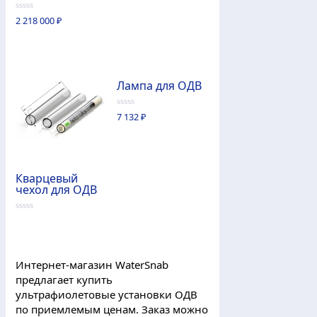
из
5
0
2 218 000
₽
из
5
Лампа для ОДВ
0
7 132
₽
из
5
Кварцевый
чехол для ОДВ
0
из
5
Интернет-магазин WaterSnab
предлагает купить
ультрафиолетовые установки ОДВ
по приемлемым ценам. Заказ можно