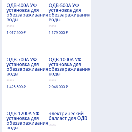
ОДВ-400А УФ
ОДВ-500А УФ
установка для
установка для
обеззараживания
обеззараживания
воды
воды
0
0
1 017 500
₽
1 179 000
₽
из
из
5
5
ОДВ-700А УФ
ОДВ-1000А УФ
установка для
установка для
обеззараживания
обеззараживания
воды
воды
0
0
1 425 500
₽
2 046 000
₽
из
из
5
5
ОДВ-1200А УФ
Электрический
установка для
балласт для ОДВ
обеззараживания
воды
0