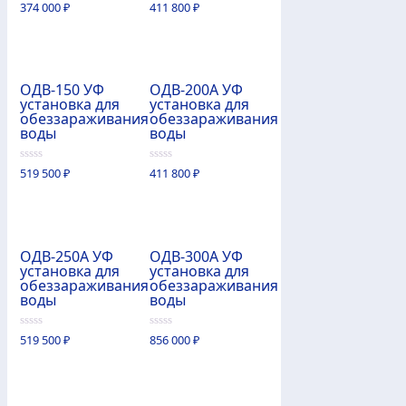
0
0
374 000
₽
411 800
₽
из
из
5
5
ОДВ-150 УФ
ОДВ-200А УФ
установка для
установка для
обеззараживания
обеззараживания
воды
воды
0
0
519 500
₽
411 800
₽
из
из
5
5
ОДВ-250А УФ
ОДВ-300А УФ
установка для
установка для
обеззараживания
обеззараживания
воды
воды
0
0
519 500
₽
856 000
₽
из
из
5
5