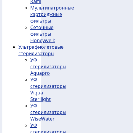
Raifil
Мультипатронные
картриджные
фильтры
Сеточные
фильтры
Honeywell:
Ультрафиолетовые
стерилизаторы
УФ
стерилизаторы
Aquapro
УФ
стерилизаторы
Viqua
Sterilight
УФ
стерилизаторы
WiseWater
УФ
стерилизаторы