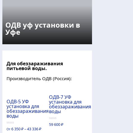
ОДВ уф установки в
Уфе
Для обеззараживания
питьевой воды.
Производитель ОДВ (Россия):
ОДВ-7 УФ
ОДВ-5 УФ
установка для
установка для
обеззараживания
обеззараживания
воды
воды
0
59 600
₽
из
0
6 350
₽
–
43 336
₽
От
5
из