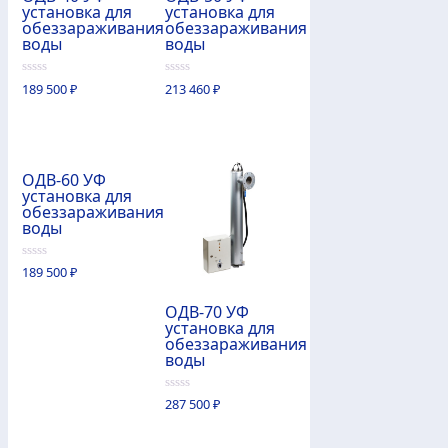
установка для
установка для
обеззараживания
обеззараживания
воды
воды
0
0
189 500
₽
213 460
₽
из
из
5
5
ОДВ-60 УФ
установка для
обеззараживания
воды
0
189 500
₽
из
5
ОДВ-70 УФ
установка для
обеззараживания
воды
0
287 500
₽
из
5