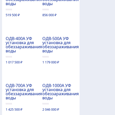
воды
воды
0
0
519 500
₽
856 000
₽
из
из
5
5
ОДВ-400А УФ
ОДВ-500А УФ
установка для
установка для
обеззараживания
обеззараживания
воды
воды
0
0
1 017 500
₽
1 179 000
₽
из
из
5
5
ОДВ-700А УФ
ОДВ-1000А УФ
установка для
установка для
обеззараживания
обеззараживания
воды
воды
0
0
1 425 500
₽
2 046 000
₽
из
из
5
5