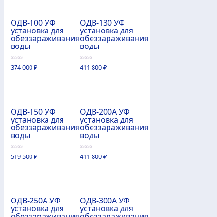
ОДВ-100 УФ
ОДВ-130 УФ
установка для
установка для
обеззараживания
обеззараживания
воды
воды
0
0
374 000
₽
411 800
₽
из
из
5
5
ОДВ-150 УФ
ОДВ-200А УФ
установка для
установка для
обеззараживания
обеззараживания
воды
воды
0
0
519 500
₽
411 800
₽
из
из
5
5
ОДВ-250А УФ
ОДВ-300А УФ
установка для
установка для
обеззараживания
обеззараживания