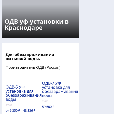
ОДВ уф установки в
Краснодаре
Для обеззараживания
питьевой воды.
Производитель ОДВ (Россия):
ОДВ-7 УФ
ОДВ-5 УФ
установка для
установка для
обеззараживания
обеззараживания
воды
воды
0
59 600
₽
из
0
6 350
₽
–
43 336
₽
От
5
из