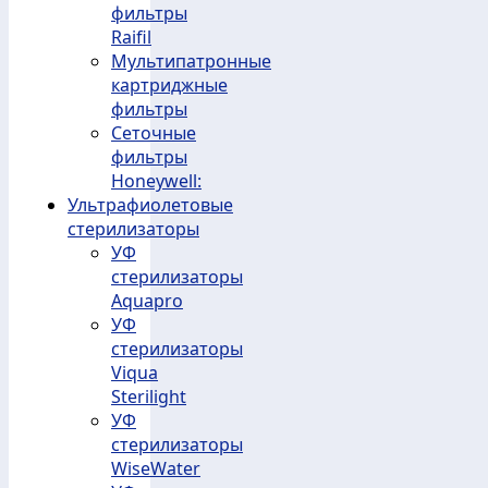
фильтры
Raifil
Мультипатронные
картриджные
фильтры
Сеточные
фильтры
Honeywell:
Ультрафиолетовые
стерилизаторы
УФ
стерилизаторы
Aquapro
УФ
стерилизаторы
Viqua
Sterilight
УФ
стерилизаторы
WiseWater