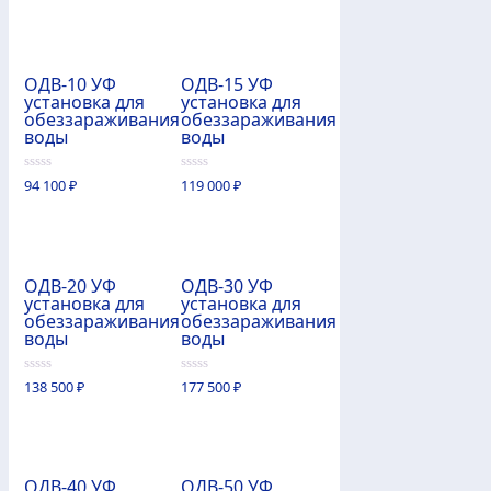
5
ОДВ-10 УФ
ОДВ-15 УФ
установка для
установка для
обеззараживания
обеззараживания
воды
воды
0
0
94 100
₽
119 000
₽
из
из
5
5
ОДВ-20 УФ
ОДВ-30 УФ
установка для
установка для
обеззараживания
обеззараживания
воды
воды
0
0
138 500
₽
177 500
₽
из
из
5
5
ОДВ-40 УФ
ОДВ-50 УФ