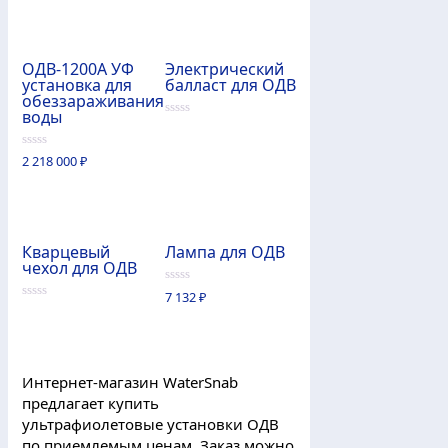
ОДВ-1200А УФ
Электрический
установка для
балласт для ОДВ
обеззараживания
воды
0
из
5
0
2 218 000
₽
из
5
Кварцевый
Лампа для ОДВ
чехол для ОДВ
0
7 132
₽
из
0
5
из
5
Интернет-магазин WaterSnab
предлагает купить
ультрафиолетовые установки ОДВ
по приемлемым ценам. Заказ можно