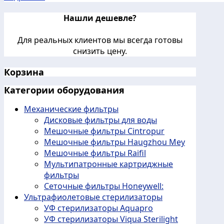
Нашли дешевле?
Для реальных клиентов мы всегда готовы
снизить цену.
Корзина
Категории оборудования
Механические фильтры
Дисковые фильтры для воды
Мешочные фильтры Cintropur
Мешочные фильтры Haugzhou Mey
Мешочные фильтры Raifil
Мультипатронные картриджные
фильтры
Сеточные фильтры Honeywell:
Ультрафиолетовые стерилизаторы
УФ стерилизаторы Aquapro
УФ стерилизаторы Viqua Sterilight