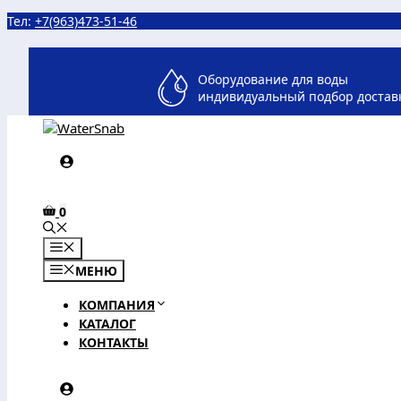
Перейти
Тел:
+7(963)473-51-46
к
содержимому
Оборудование для воды
индивидуальный подбор достав
0
МЕНЮ
МЕНЮ
КОМПАНИЯ
КАТАЛОГ
КОНТАКТЫ