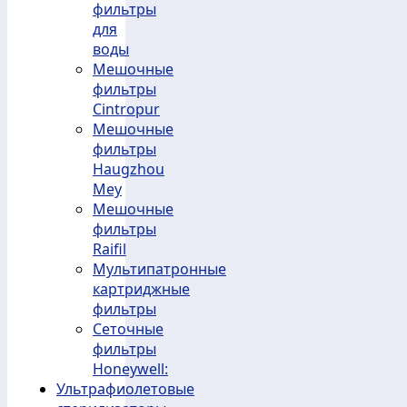
фильтры
для
воды
Мешочные
фильтры
Cintropur
Мешочные
фильтры
Haugzhou
Mey
Мешочные
фильтры
Raifil
Мультипатронные
картриджные
фильтры
Сеточные
фильтры
Honeywell:
Ультрафиолетовые