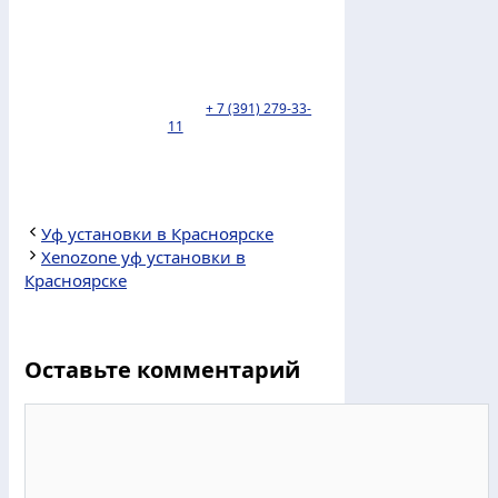
Пункт выдачи ТК Деловые линии
находится по адресу: г. Красноярск,
Северное шоссе 17. тел:
+ 7 (391) 279-33-
11
.
Уф установки в Красноярске
Xenozone уф установки в
Красноярске
Оставьте комментарий
Комментарий