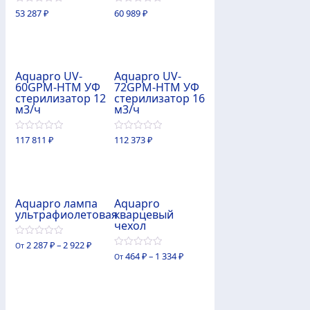
0
0
53 287
₽
60 989
₽
из
из
5
5
Aquapro UV-
Aquapro UV-
60GPM-HTM УФ
72GPM-HTM УФ
стерилизатор 12
стерилизатор 16
м3/ч
м3/ч
0
0
117 811
₽
112 373
₽
из
из
5
5
Aquapro лампа
Aquapro
ультрафиолетовая
кварцевый
чехол
0
2 287
₽
–
2 922
₽
От
из
0
464
₽
–
1 334
₽
От
5
из
5