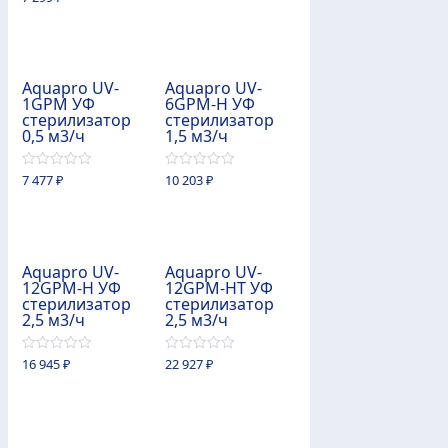
из
5
Aquapro UV-
Aquapro UV-
1GPM УФ
6GPM-H УФ
стерилизатор
стерилизатор
0,5 м3/ч
1,5 м3/ч
0
0
7 477
₽
10 203
₽
из
из
5
5
Aquapro UV-
Aquapro UV-
12GPM-H УФ
12GPM-HT УФ
стерилизатор
стерилизатор
2,5 м3/ч
2,5 м3/ч
0
0
16 945
₽
22 927
₽
из
из
5
5