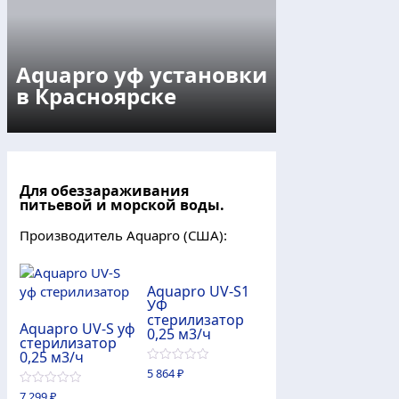
Aquapro уф установки
в Красноярске
Для обеззараживания
питьевой и морской воды.
Производитель Aquapro (США):
Aquapro UV-S1
УФ
стерилизатор
Aquapro UV-S уф
0,25 м3/ч
стерилизатор
0,25 м3/ч
0
5 864
₽
из
5
0
7 299
₽