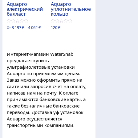
Aquapro
Aquapro
электрический
уплотнительное
балласт
кольцо
0
0
3 197
₽
–
4 062
₽
120
₽
От
из
из
5
5
Интернет-магазин WaterSnab
предлагает купить
ультрафиолетовые установки
Aquapro по приемлемым ценам.
Заказ можно оформить прямо на
сайте или запросив счёт на оплату,
написав нам на почту. К оплате
принимаются банковские карты, а
также безналичные банковские
переводы. Доставка уф установок
Aquapro осуществляется
транспортными компаниями.