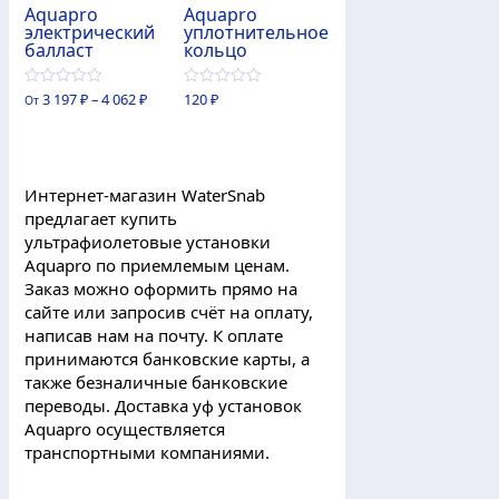
Aquapro
Aquapro
электрический
уплотнительное
балласт
кольцо
0
0
3 197
₽
–
4 062
₽
120
₽
От
из
из
5
5
Интернет-магазин WaterSnab
предлагает купить
ультрафиолетовые установки
Aquapro по приемлемым ценам.
Заказ можно оформить прямо на
сайте или запросив счёт на оплату,
написав нам на почту. К оплате
принимаются банковские карты, а
также безналичные банковские
переводы. Доставка уф установок
Aquapro осуществляется
транспортными компаниями.