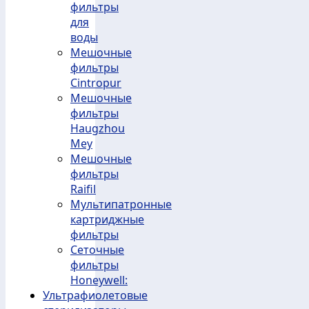
фильтры
для
воды
Мешочные
фильтры
Cintropur
Мешочные
фильтры
Haugzhou
Mey
Мешочные
фильтры
Raifil
Мультипатронные
картриджные
фильтры
Сеточные
фильтры
Honeywell:
Ультрафиолетовые