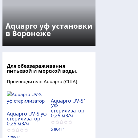
Aquapro уф установки
в Воронеже
Для обеззараживания
питьевой и морской воды.
Производитель Aquapro (США):
Aquapro UV-S1
УФ
стерилизатор
Aquapro UV-S уф
0,25 м3/ч
стерилизатор
0,25 м3/ч
0
5 864
₽
из
5
0
7 299
₽