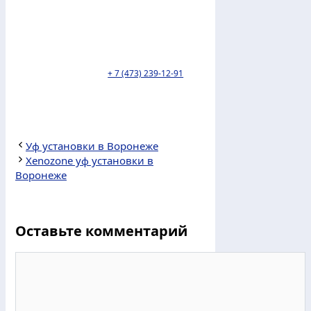
Пункт выдачи ТК Деловые линии
находится по адресу: г. Воронеж, ул.
Торпедо 45в. тел:
+ 7 (473) 239-12-91
.
Уф установки в Воронеже
Xenozone уф установки в
Воронеже
Оставьте комментарий
Комментарий