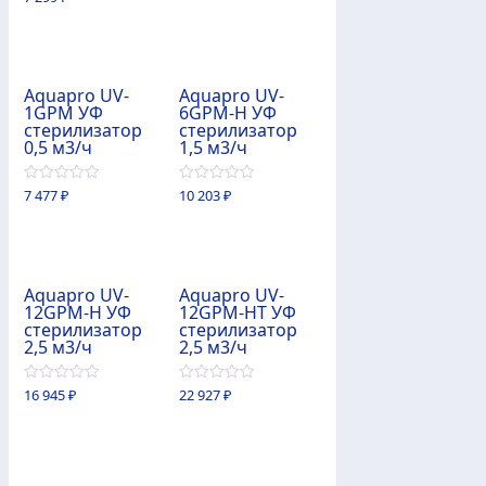
из
5
Aquapro UV-
Aquapro UV-
1GPM УФ
6GPM-H УФ
стерилизатор
стерилизатор
0,5 м3/ч
1,5 м3/ч
0
0
7 477
₽
10 203
₽
из
из
5
5
Aquapro UV-
Aquapro UV-
12GPM-H УФ
12GPM-HT УФ
стерилизатор
стерилизатор
2,5 м3/ч
2,5 м3/ч
0
0
16 945
₽
22 927
₽
из
из
5
5