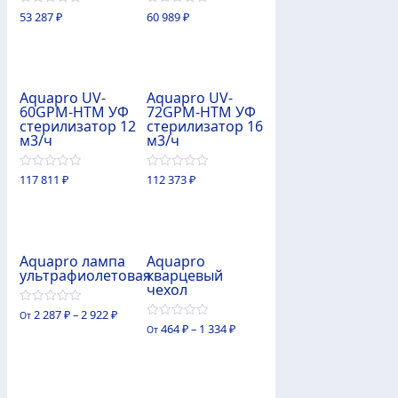
0
0
53 287
₽
60 989
₽
из
из
5
5
Aquapro UV-
Aquapro UV-
60GPM-HTM УФ
72GPM-HTM УФ
стерилизатор 12
стерилизатор 16
м3/ч
м3/ч
0
0
117 811
₽
112 373
₽
из
из
5
5
Aquapro лампа
Aquapro
ультрафиолетовая
кварцевый
чехол
0
2 287
₽
–
2 922
₽
От
из
0
464
₽
–
1 334
₽
От
5
из
5