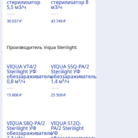
стерилизатор
стерилизатор 8
5,5 м3/ч
м3/ч
0
0
30 037
₽
43 749
₽
из
из
5
5
Производитель Viqua Sterilight:
VIQUA VT4/2
VIQUA S5Q-PA/2
Sterilight УФ
Sterilight УФ
обеззараживатель
обеззараживатель
0,8 м³/ч
1,4 м³/ч
0
0
15 808
₽
25 509
₽
из
из
5
5
VIQUA S8Q-PA/2
VIQUA S12Q-
Sterilight УФ
PA/2 Sterilight
обеззараживатель
УФ
2,3 м³/ч
обеззараживатель