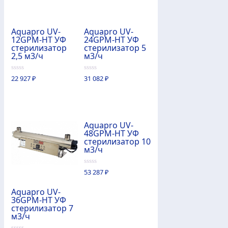
Aquapro UV-
Aquapro UV-
12GPM-HT УФ
24GPM-HT УФ
стерилизатор
стерилизатор 5
2,5 м3/ч
м3/ч
0
0
22 927
₽
31 082
₽
из
из
5
5
Aquapro UV-
48GPM-HT УФ
стерилизатор 10
м3/ч
0
53 287
₽
из
5
Aquapro UV-
36GPM-HT УФ
стерилизатор 7
м3/ч