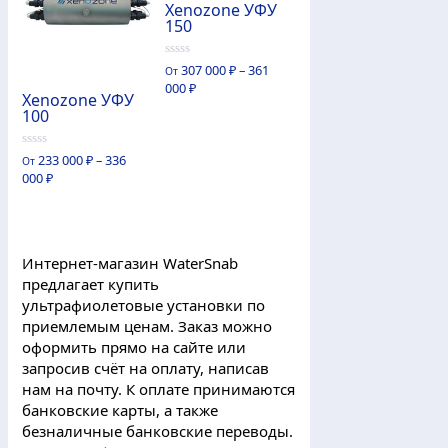
Xenozone УФУ
150
0
307 000
₽
–
361
От
из
000
₽
5
Xenozone УФУ
100
0
233 000
₽
–
336
От
из
000
₽
5
Интернет-магазин WaterSnab
предлагает купить
ультрафиолетовые установки по
приемлемым ценам. Заказ можно
оформить прямо на сайте или
запросив счёт на оплату, написав
нам на почту. К оплате принимаются
банковские карты, а также
безналичные банковские переводы.