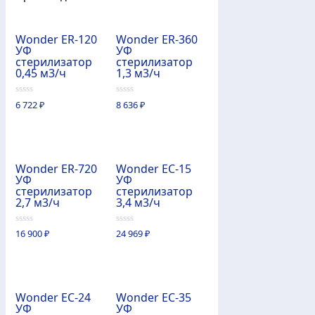
Wonder ER-120
Wonder ER-360
УФ
УФ
стерилизатор
стерилизатор
0,45 м3/ч
1,3 м3/ч
0
0
6 722
₽
8 636
₽
из
из
5
5
Wonder ER-720
Wonder EC-15
УФ
УФ
стерилизатор
стерилизатор
2,7 м3/ч
3,4 м3/ч
0
0
16 900
₽
24 969
₽
из
из
5
5
Wonder EC-24
Wonder EC-35
УФ
УФ