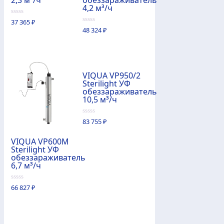
4,2 м³/ч
0
37 365
₽
из
0
48 324
₽
5
из
5
VIQUA VP950/2
Sterilight УФ
обеззараживатель
10,5 м³/ч
0
83 755
₽
из
5
VIQUA VP600M
Sterilight УФ
обеззараживатель
6,7 м³/ч
0
66 827
₽
из
5