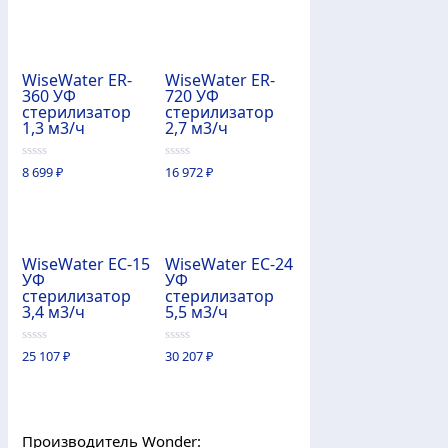
5
5
WiseWater ER-
WiseWater ER-
360 УФ
720 УФ
стерилизатор
стерилизатор
1,3 м3/ч
2,7 м3/ч
0
0
8 699
₽
16 972
₽
из
из
5
5
WiseWater EC-15
WiseWater EC-24
УФ
УФ
стерилизатор
стерилизатор
3,4 м3/ч
5,5 м3/ч
0
0
25 107
₽
30 207
₽
из
из
5
5
Производитель Wonder: