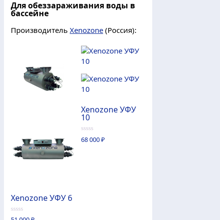
Для обеззараживания воды в
бассейне
Производитель
Xenozone
(Россия):
Xenozone УФУ
10
0
68 000
₽
из
5
Xenozone УФУ 6
0
51 000
₽