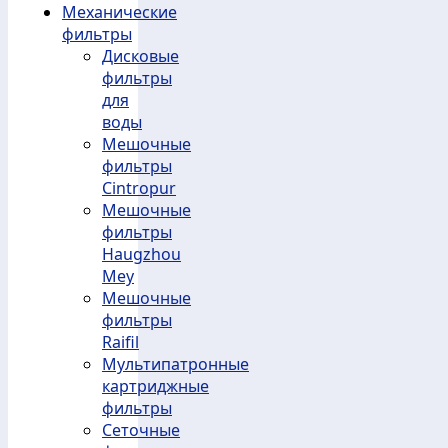
Механические
фильтры
Дисковые
фильтры
для
воды
Мешочные
фильтры
Cintropur
Мешочные
фильтры
Haugzhou
Mey
Мешочные
фильтры
Raifil
Мультипатронные
картриджные
фильтры
Сеточные