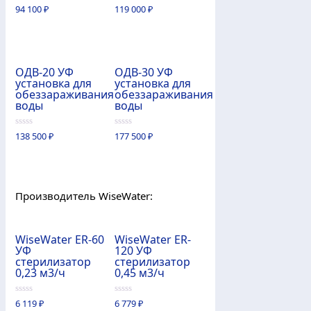
0
0
94 100
₽
119 000
₽
из
из
5
5
ОДВ-20 УФ
ОДВ-30 УФ
установка для
установка для
обеззараживания
обеззараживания
воды
воды
0
0
138 500
₽
177 500
₽
из
из
5
5
Производитель WiseWater:
WiseWater ER-60
WiseWater ER-
УФ
120 УФ
стерилизатор
стерилизатор
0,23 м3/ч
0,45 м3/ч
0
0
6 119
₽
6 779
₽
из
из