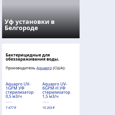
Уф установки в
Белгороде
Бактерицидные для
обеззараживания воды.
Производитель
Aquapro
(США):
Aquapro UV-
Aquapro UV-
1GPM УФ
6GPM-H УФ
стерилизатор
стерилизатор
0,5 м3/ч
1,5 м3/ч
0
0
7 477
₽
10 203
₽
из
из
5
5