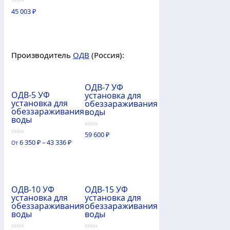
0
45 003
₽
из
5
Производитель
ОДВ
(Россия):
ОДВ-7 УФ
ОДВ-5 УФ
установка для
установка для
обеззараживания
обеззараживания
воды
воды
0
59 600
₽
из
0
6 350
₽
–
43 336
₽
От
5
из
5
ОДВ-10 УФ
ОДВ-15 УФ
установка для
установка для
обеззараживания
обеззараживания
воды
воды