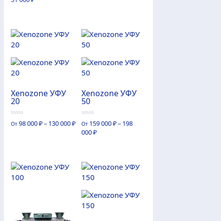
из
5
Xenozone УФУ
Xenozone УФУ
20
50
0
0
98 000
₽
–
130 000
₽
159 000
₽
–
198
От
От
из
из
000
₽
5
5